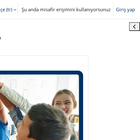
e ‎(tr)‎
Şu anda misafir erişimini kullanıyorsunuz
Giriş yap
 değiştir
Blo
W