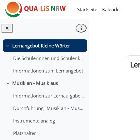
Zum Hauptinhalt
Startseite
Kalender
Lernangebot Kleine Wörter
Einklappen
Abs
Die Schülerinnen und Schüler lernen spielerisch da...
Le
Informationen zum Lernangebot
Musik an - Musik aus
Einklappen
Informationen zur Lernaufgabe "Musik an- Musik aus" (analog)
Durchführung "Musik an - Musik aus" (analog)
Instrumente analog
Platzhalter