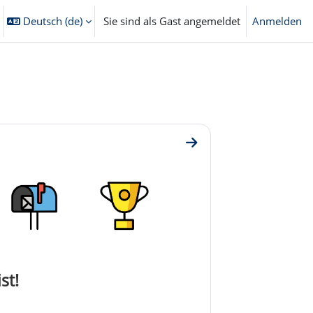
Deutsch ‎(de)‎
Sie sind als Gast angemeldet
Anmelden
eingabe umschalten
Zum Abschnitt Lernangeb
st!