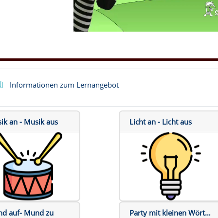
d
e
o
a
Buch
Informationen zum Lernangebot
b
s
ik an - Musik aus
Licht an - Licht aus
p
i
e
l
d auf- Mund zu
Party mit kleinen Wörtern