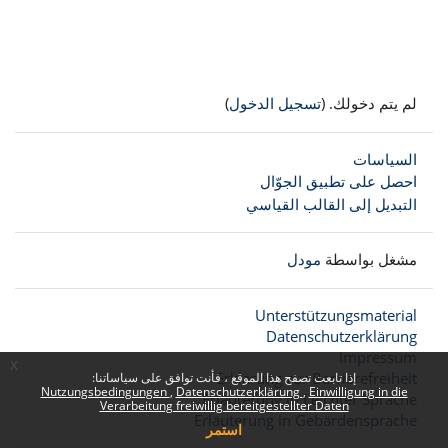
لم يتم دخولك. (
تسجيل الدخول
)
السياسات
احصل على تطبيق الجوّال
التبديل إلى القالب القياسي
مشغل بواسطة
مودل
Unterstützungsmaterial
Datenschutzerklärung
Impressum
x
Erklärung zur Barrierefreiheit
إذا تابعت تصفح هذا الموقع ، فأنت توافق على سياساتنا:
Nutzungsbedingungen
Datenschutzerklärung
Einwilligung in die
Erläuterung in Leichter Sprache
Verarbeitung freiwillig bereitgestellter Daten
Erläuterung in Gebärdensprache
استمر