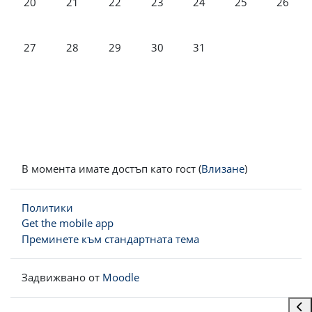
20
21
22
23
24
25
26
Няма събития, понеделник, 27 юли
Няма събития, вторник, 28 юли
Няма събития, сряда, 29 юли
Няма събития, четвъртък, 30 ю
Няма събития, петък, 3
27
28
29
30
31
В момента имате достъп като гост (
Влизане
)
Политики
Get the mobile app
Преминете към стандартната тема
Задвижвано от
Moodle
Отв