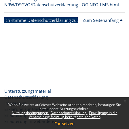
NRW/DSGVO/Datenschutzerklaerung-LOGINEO-LMS.html
Ich stimme Datenschutzerklärung zu.
Zum Seitenanfang
Unterstützungsmaterial
Datenschutzerklärung
x
Impressum
Wenn Sie weiter auf dieser Webseite arbeiten möchten, bestätigen Sie
Erklärung zur Barrierefreiheit
bitte unsere Nutzungsrichtlinie:
Nutzungsbedingungen
Datenschutzerklärung
Einwilligung in die
Erläuterung in Leichter Sprache
Verarbeitung freiwillig bereitgestellter Daten
Erläuterung in Gebärdensprache
Fortsetzen