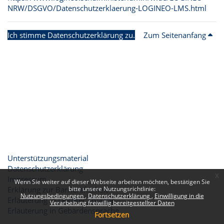
NRW/DSGVO/Datenschutzerklaerung-LOGINEO-LMS.html
Ich stimme Datenschutzerklärung zu.
Zum Seitenanfang
Unterstützungsmaterial
Datenschutzerklärung
x
Impressum
Wenn Sie weiter auf dieser Webseite arbeiten möchten, bestätigen Sie
Erklärung zur Barrierefreiheit
bitte unsere Nutzungsrichtlinie:
Nutzungsbedingungen
Datenschutzerklärung
Einwilligung in die
Erläuterung in Leichter Sprache
Verarbeitung freiwillig bereitgestellter Daten
Erläuterung in Gebärdensprache
Fortsetzen